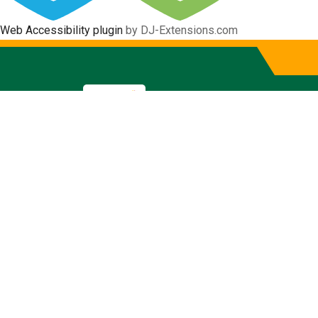
Web Accessibility plugin
by DJ-Extensions.com
Cumplimien
Ley Orgánica de Transparencia y 
Inicio
Transparencia
Cumplimiento 