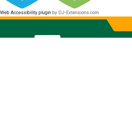
Web Accessibility plugin
by DJ-Extensions.com
Reseña Hist
Gobierno Autónomo Descentraliz
Inicio
Pucará
Reseña Historia