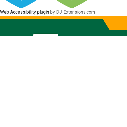
Web Accessibility plugin
by DJ-Extensions.com
Informativo
Gobierno Autónomo Descentraliz
Inicio
La Municipalidad
La Alcaldía